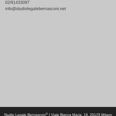
02/91433097
info@studiolegalebernasconi.net
©
Studio Legale Bernasconi
| Viale Bianca Maria, 18, 20129 Milano